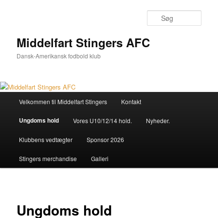
Fortsæt
til
Søg
primært
indhold
Middelfart Stingers AFC
Dansk-Amerikansk fodbold klub
Hovedmenu
Velkommen til Middelfart Stingers
Kontakt
Ungdoms hold
Vores U10/12/14 hold.
Nyheder.
Klubbens vedtægter
Sponsor 2026
Stingers merchandise
Galleri
Ungdoms hold