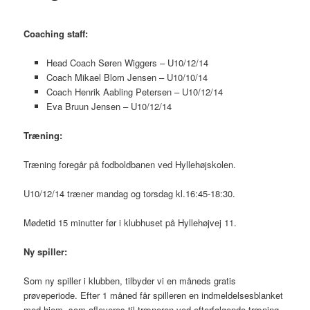
Coaching staff:
Head Coach Søren Wiggers – U10/12/14
Coach Mikael Blom Jensen – U10/10/14
Coach Henrik Aabling Petersen – U10/12/14
Eva Bruun Jensen – U10/12/14
Tr
æning:
Træning foregår på fodboldbanen ved Hyllehøjskolen.
U10/12/14 træner mandag og torsdag kl.16:45-18:30.
Mødetid 15 minutter før i klubhuset på Hyllehøjvej 11.
Ny spiller:
Som ny spiller i klubben, tilbyder vi en måneds gratis
prøveperiode. Efter 1 måned får spilleren en indmeldelsesblanket
med hjem, som afleveres til træneren ved efterfølgende træning.