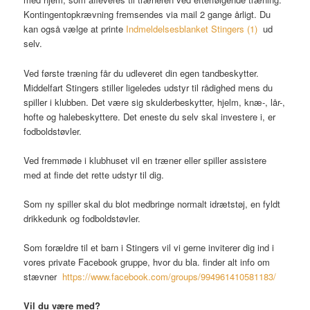
Kontingentopkrævning fremsendes via mail 2 gange årligt. Du
kan også vælge at printe
Indmeldelsesblanket Stingers (1)
ud
selv.
Ved første træning får du udleveret din egen tandbeskytter.
Middelfart Stingers stiller ligeledes udstyr til rådighed mens du
spiller i klubben. Det være sig skulderbeskytter, hjelm, knæ-, lår-,
hofte og halebeskyttere. Det eneste du selv skal investere i, er
fodboldstøvler.
Ved fremmøde i klubhuset vil en træner eller spiller assistere
med at finde det rette udstyr til dig.
Som ny spiller skal du blot medbringe normalt idrætstøj, en fyldt
drikkedunk og fodboldstøvler.
Som forældre til et barn i Stingers vil vi gerne inviterer dig ind i
vores private Facebook gruppe, hvor du bla. finder alt info om
stævner
https://www.facebook.com/groups/994961410581183/
Vil du være med?