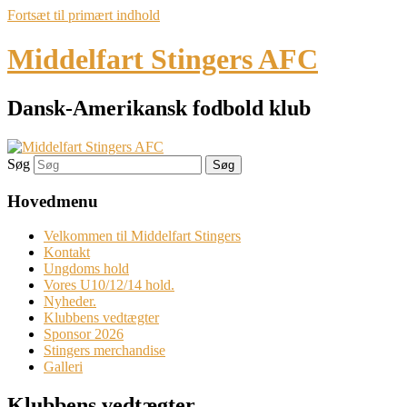
Fortsæt til primært indhold
Middelfart Stingers AFC
Dansk-Amerikansk fodbold klub
Søg
Hovedmenu
Velkommen til Middelfart Stingers
Kontakt
Ungdoms hold
Vores U10/12/14 hold.
Nyheder.
Klubbens vedtægter
Sponsor 2026
Stingers merchandise
Galleri
Klubbens vedtægter