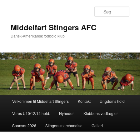
Fortsæt
til
Søg
primært
indhold
Middelfart Stingers AFC
Dansk-Amerikansk fodbold klub
Hovedmenu
Velkommen til Middelfart Stingers
Kontakt
Ungdoms hold
Vores U10/12/14 hold.
Nyheder.
Klubbens vedtægter
Sponsor 2026
Stingers merchandise
Galleri