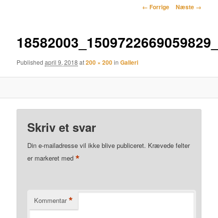
Billednavigation
← Forrige
Næste →
18582003_1509722669059829
Published
april 9, 2018
at
200 × 200
in
Galleri
Skriv et svar
Din e-mailadresse vil ikke blive publiceret.
Krævede felter
*
er markeret med
*
Kommentar