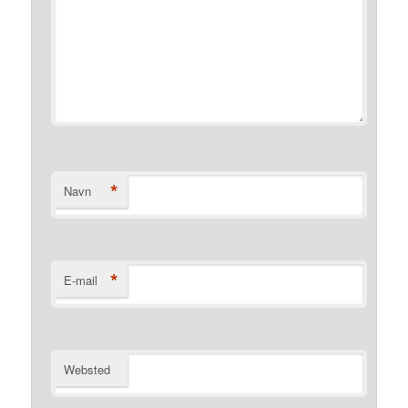
*
Navn
*
E-mail
Websted